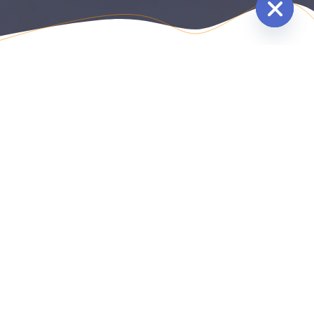
Hide
chaty
SOBRE NÓS
Lacres plásticos e
com ilimitadas
metálicos
possibilidades
e
costumizações variadas
O seu negócio merece a experiência de
mais de 20
anos
no mercado. Indústrias e empresas dos mais
diversos segmentos confiam e fazem da
Lacres Bondi
mais que um líder, uma referência no setor.