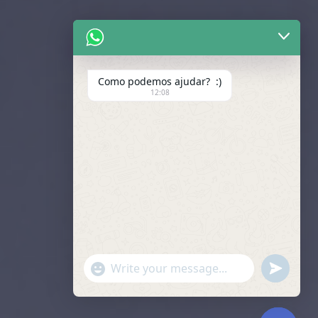
Como podemos ajudar? :)
12:08
"+chaty_settings.lang.emoji_picker+"
undefined
WhatsApp
Message